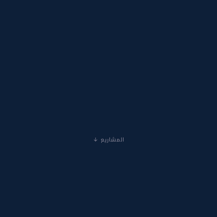
المشاريع ↓
2022
أكتوبر 2022 · أول مشروع
الإسلام في ٢٠٠ سؤال وجواب
Islam 200 QA